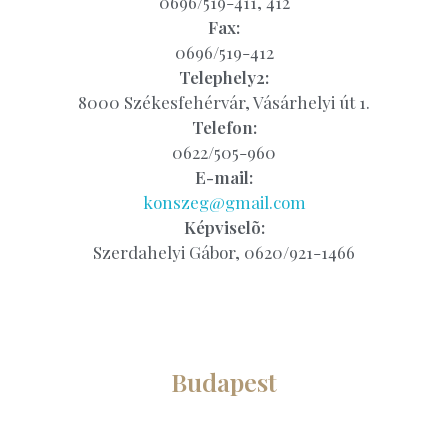
0696/519-411, 412
Fax:
0696/519-412
Telephely2:
8000 Székesfehérvár, Vásárhelyi út 1.
Telefon:
0622/505-960
E-mail:
konszeg@gmail.com
Képviselõ:
Szerdahelyi Gábor, 0620/921-1466
Budapest