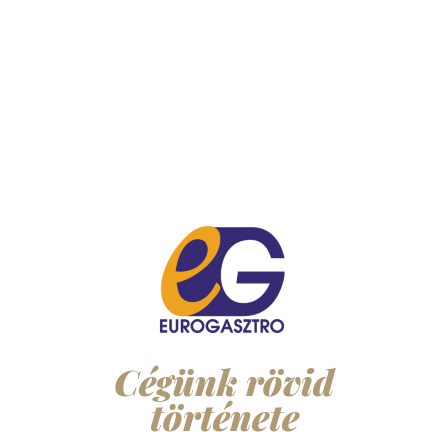
Sikerünk kulcsa, az évtizedes tapasztalat
Cégünk rövid
története