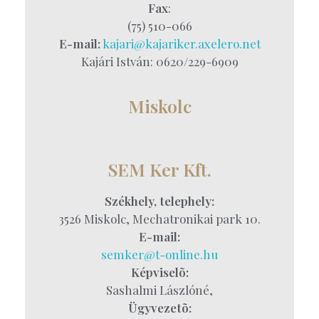
Fax
:
(75) 510-066
E-mail:
kajari@kajariker.axelero.net
Kajári István: 0620/229-6909
Miskolc
SEM Ker Kft.
Székhely, telephely:
3526 Miskolc, Mechatronikai park 10.
E-mail:
semker@t-online.hu
Képviselõ:
Sashalmi Lászlóné,
Ügyvezetõ: