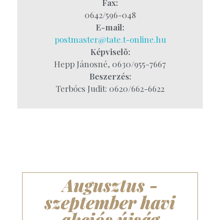
Fax:
0642/596-048
E-mail:
postmaster@tate.t-online.hu
Képviselõ:
Hepp Jánosné, 0630/955-7667
Beszerzés:
Terbócs Judit: 0620/662-6622
Augusztus -
szeptember havi
akciós újság