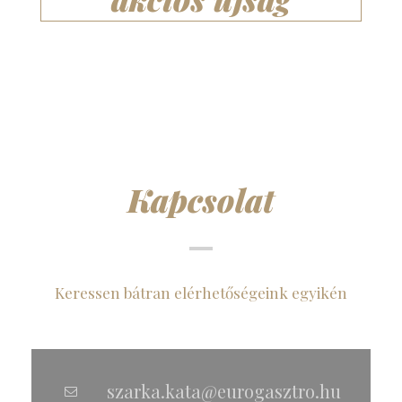
Kapcsolat
Keressen bátran elérhetőségeink egyikén
szarka.kata@eurogasztro.hu