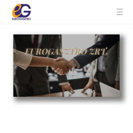
KEZDŐLAP
Eurogasztro Zrt.
A megbízható, stabil partner
EUROGASZTRO ZRT.
RÓLUNK
TAGJAINK
KAPCSOLAT
A MEGBÍZHATÓ, STABIL
PARTNER
ÚJSÁG