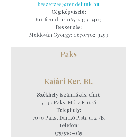
beszerzes@rendelunk.hu
Cég képviselõ:
Kürti András 0670/333-3403
Beszerzés:
Moldován György: 0670/702-3293
Paks
Kajári Ker. Bt.
Székhely
(számlázási cím):
7030 Paks, Móra F. u.26
Telephely:
7030 Paks, Dankó Pista u. 25/B.
Telefon:
(75) 510-065