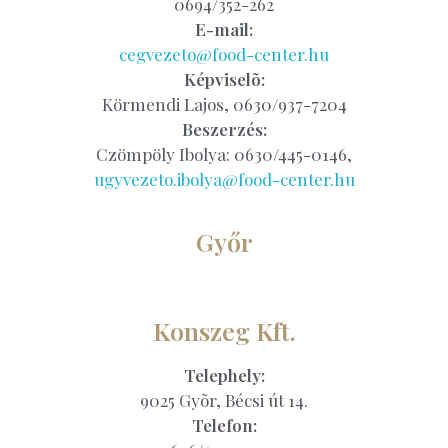
0694/352-262
E-mail:
cegvezeto@food-center.hu
Képviselõ:
Körmendi Lajos, 0630/937-7204
Beszerzés:
Czömpöly Ibolya: 0630/445-0146,
ugyvezeto.ibolya@food-center.hu
Győr
Konszeg Kft.
Telephely:
9025 Gyõr, Bécsi út 14.
Telefon: