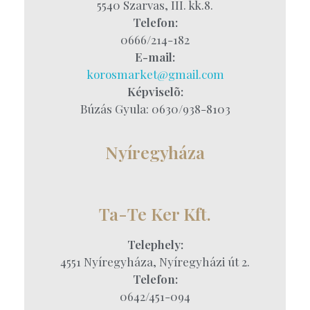
5540 Szarvas, III. kk.8.
Telefon:
0666/214-182
E-mail:
korosmarket@gmail.com
Képviselõ:
Búzás Gyula: 0630/938-8103
Nyíregyháza
Ta-Te Ker Kft.
Telephely:
4551 Nyíregyháza, Nyíregyházi út 2.
Telefon:
0642/451-094