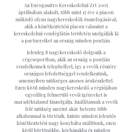
Az Eurogasztro Kereskedelmi Zrt 2005
áprilisában alakult, több mint 15 éve a piacon
működő olyan nagykereskedők összefogásával,
akik a közétkeztetési piacon valamint a
kereskedelmi vendéglátás területén szolgálják ki
a partnereiket az ország minden pontján.
Jelenleg 8 nagykereskedő dolgozik a
cégcsoportban, akik az ország 9 pontján
rendelkeznek telephellyel, így a vevők részére
országos lefedettséggel rendelkezünk,
amennyiben szükséges azonos árukészlettel.
Ezen kívül minden nagykereskedő a régiójában
egyedileg felmerülő vevői igényeket is
maradéktalanul kiszolgálja. Szállításunk a vevők
felé szükség szerint akár hetente több
alkalommal is történik. Szinte minden jelentős
közétkeztetési nagy konyhába szállítunk, ezen
kívül börtönökbe, kórházakba és minden